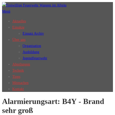
Zum
Inhalt
Menü
springen
Aktuelles
Einsätze
Einsatz Archiv
Über uns
Organisation
Ausbildung
Jugendfeuerwehr
Abteilungen
Technik
Tipps
Mitmachen
Kontakt
Alarmierungsart:
B4Y - Brand
sehr groß