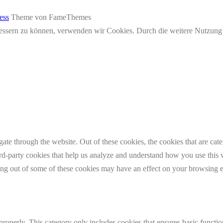
ess
Theme von FameThemes
erbessern zu können, verwenden wir Cookies. Durch die weitere Nutzun
te through the website. Out of these cookies, the cookies that are cate
hird-party cookies that help us analyze and understand how you use this
ting out of some of these cookies may have an effect on your browsing 
properly. This category only includes cookies that ensures basic functio