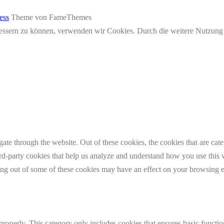
ess
Theme von FameThemes
erbessern zu können, verwenden wir Cookies. Durch die weitere Nutzun
te through the website. Out of these cookies, the cookies that are cate
hird-party cookies that help us analyze and understand how you use this
ting out of some of these cookies may have an effect on your browsing 
properly. This category only includes cookies that ensures basic functio