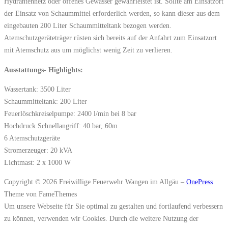
Hydrantennetz oder offenes Gewässer gewährleistet ist. Sollte am Einsatzort
der Einsatz von Schaummittel erforderlich werden, so kann dieser aus dem
eingebauten 200 Liter Schaummitteltank bezogen werden.
Atemschutzgeräteträger rüsten sich bereits auf der Anfahrt zum Einsatzort
mit Atemschutz aus um möglichst wenig Zeit zu verlieren.
Ausstattungs- Highlights:
Wassertank: 3500 Liter
Schaummitteltank: 200 Liter
Feuerlöschkreiselpumpe: 2400 l/min bei 8 bar
Hochdruck Schnellangriff: 40 bar, 60m
6 Atemschutzgeräte
Stromerzeuger: 20 kVA
Lichtmast: 2 x 1000 W
Copyright © 2026 Freiwillige Feuerwehr Wangen im Allgäu
–
OnePress
Theme von FameThemes
Um unsere Webseite für Sie optimal zu gestalten und fortlaufend verbessern
zu können, verwenden wir Cookies. Durch die weitere Nutzung der