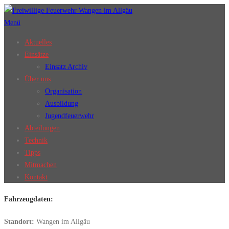
Zum
Inhalt
Menü
springen
Aktuelles
Einsätze
Einsatz Archiv
Über uns
Organisation
Ausbildung
Jugendfeuerwehr
Abteilungen
Technik
Tipps
Mitmachen
Kontakt
Fahrzeugdaten:
Standort:
Wangen im Allgäu