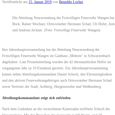
Veröffentlicht am
15. Januar 2019
von
Benedikt Locher
Die Abteilung Neuravensburg der Freiwilligen Feuerwehr Wangen hat i
Bock, Rainer Wochner, Ortsvorsteher Hermann Schad, Uli Hofer, An
und Andreas Jocham. (Foto: Freiwillige Feuerwehr Wangen)
Ihre Jahreshauptversammlung hat die Abteilung Neuravensburg der
Freiwilligen Feuerwehr Wangen im Gasthaus „Mohren“ in Schwarzenbach
abgehalten. Laut Pressemitteilung wurden die 42 ehrenamtlichen Helfer im
vergangenen Jahr zu 19 Einsätzen gerufen. Zur Jahreshauptversammlung
kamen neben Abteilungskommandant Daniel Schoch, den Ehrenmitgliedern
und den aktiven Feuerwehrangehörigen auch Ortsvorsteher Hermann Schad
sowie Vertreter der Stadt, Achberg, Hergensweiler und Weißensberg.
Abteilungskommandant zeigt sich zufrieden
Nach dem Gedenken an die verstorbenen Kameraden eröffnete Schoch die
Versammlung. Mit den Besuchen der insgesamt zwölf Haupt- und 18