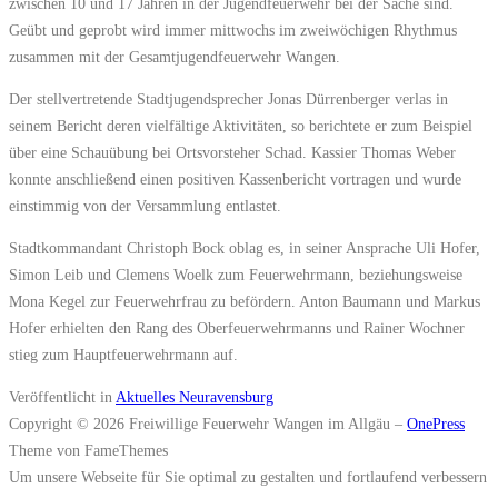
zwischen 10 und 17 Jahren in der Jugendfeuerwehr bei der Sache sind.
Geübt und geprobt wird immer mittwochs im zweiwöchigen Rhythmus
zusammen mit der Gesamtjugendfeuerwehr Wangen.
Der stellvertretende Stadtjugendsprecher Jonas Dürrenberger verlas in
seinem Bericht deren vielfältige Aktivitäten, so berichtete er zum Beispiel
über eine Schauübung bei Ortsvorsteher Schad. Kassier Thomas Weber
konnte anschließend einen positiven Kassenbericht vortragen und wurde
einstimmig von der Versammlung entlastet.
Stadtkommandant Christoph Bock oblag es, in seiner Ansprache Uli Hofer,
Simon Leib und Clemens Woelk zum Feuerwehrmann, beziehungsweise
Mona Kegel zur Feuerwehrfrau zu befördern. Anton Baumann und Markus
Hofer erhielten den Rang des Oberfeuerwehrmanns und Rainer Wochner
stieg zum Hauptfeuerwehrmann auf.
Veröffentlicht in
Aktuelles Neuravensburg
Copyright © 2026 Freiwillige Feuerwehr Wangen im Allgäu
–
OnePress
Theme von FameThemes
Um unsere Webseite für Sie optimal zu gestalten und fortlaufend verbessern