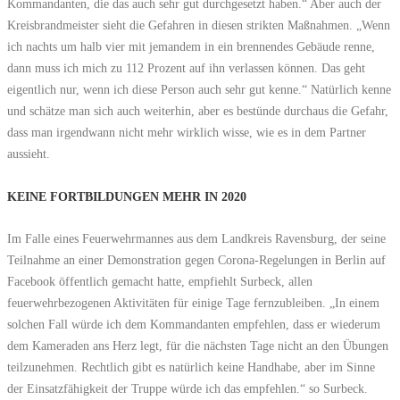
Kommandanten, die das auch sehr gut durchgesetzt haben.“ Aber auch der
Kreisbrandmeister sieht die Gefahren in diesen strikten Maßnahmen. „Wenn
ich nachts um halb vier mit jemandem in ein brennendes Gebäude renne,
dann muss ich mich zu 112 Prozent auf ihn verlassen können. Das geht
eigentlich nur, wenn ich diese Person auch sehr gut kenne.“ Natürlich kenne
und schätze man sich auch weiterhin, aber es bestünde durchaus die Gefahr,
dass man irgendwann nicht mehr wirklich wisse, wie es in dem Partner
aussieht.
KEINE FORTBILDUNGEN MEHR IN 2020
Im Falle eines Feuerwehrmannes aus dem Landkreis Ravensburg, der seine
Teilnahme an einer Demonstration gegen Corona-Regelungen in Berlin auf
Facebook öffentlich gemacht hatte, empfiehlt Surbeck, allen
feuerwehrbezogenen Aktivitäten für einige Tage fernzubleiben. „In einem
solchen Fall würde ich dem Kommandanten empfehlen, dass er wiederum
dem Kameraden ans Herz legt, für die nächsten Tage nicht an den Übungen
teilzunehmen. Rechtlich gibt es natürlich keine Handhabe, aber im Sinne
der Einsatzfähigkeit der Truppe würde ich das empfehlen.“ so Surbeck.