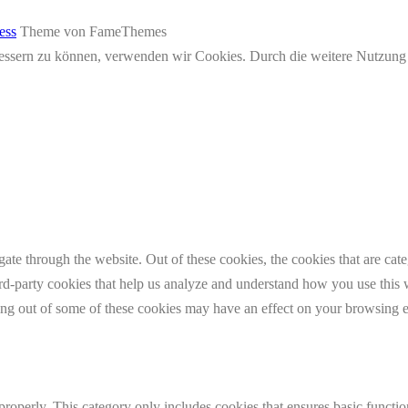
ess
Theme von FameThemes
erbessern zu können, verwenden wir Cookies. Durch die weitere Nutzun
te through the website. Out of these cookies, the cookies that are cate
hird-party cookies that help us analyze and understand how you use this
ting out of some of these cookies may have an effect on your browsing 
properly. This category only includes cookies that ensures basic functio