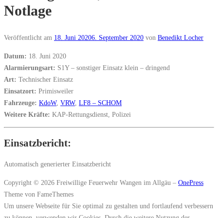
Notlage
Veröffentlicht am
18. Juni 2020
6. September 2020
von
Benedikt Locher
Datum:
18. Juni 2020
Alarmierungsart:
S1Y – sonstiger Einsatz klein – dringend
Art:
Technischer Einsatz
Einsatzort:
Primisweiler
Fahrzeuge:
KdoW
,
VRW
,
LF8 – SCHOM
Weitere Kräfte:
KAP-Rettungsdienst, Polizei
Einsatzbericht:
Automatisch generierter Einsatzbericht
Copyright © 2026 Freiwillige Feuerwehr Wangen im Allgäu
–
OnePress
Theme von FameThemes
Um unsere Webseite für Sie optimal zu gestalten und fortlaufend verbessern
zu können, verwenden wir Cookies. Durch die weitere Nutzung der