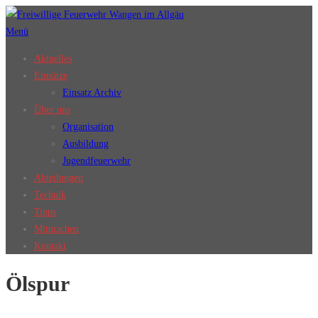
Zum
Inhalt
Menü
springen
Aktuelles
Einsätze
Einsatz Archiv
Über uns
Organisation
Ausbildung
Jugendfeuerwehr
Abteilungen
Technik
Tipps
Mitmachen
Kontakt
Ölspur