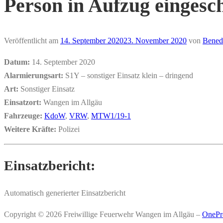
Person in Aufzug eingesc
Veröffentlicht am
14. September 2020
23. November 2020
von
Bened
Datum:
14. September 2020
Alarmierungsart:
S1Y – sonstiger Einsatz klein – dringend
Art:
Sonstiger Einsatz
Einsatzort:
Wangen im Allgäu
Fahrzeuge:
KdoW
,
VRW
,
MTW1/19-1
Weitere Kräfte:
Polizei
Einsatzbericht:
Automatisch generierter Einsatzbericht
Copyright © 2026 Freiwillige Feuerwehr Wangen im Allgäu
–
OnePr