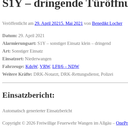
S1Y – dringende Türöffnu
Veröffentlicht am
29. April 2021
5. Mai 2021
von
Benedikt Locher
Datum:
29. April 2021
Alarmierungsart:
S1Y – sonstiger Einsatz klein – dringend
Art:
Sonstiger Einsatz
Einsatzort:
Niederwangen
Fahrzeuge:
KdoW
,
VRW
,
LF8/6 – NDW
Weitere Kräfte:
DRK-Notarzt, DRK-Rettungsdienst, Polizei
Einsatzbericht:
Automatisch generierter Einsatzbericht
Copyright © 2026 Freiwillige Feuerwehr Wangen im Allgäu
–
OnePr