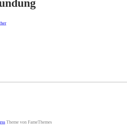
kundung
cher
ess
Theme von FameThemes