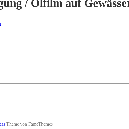
ung / Ölfilm auf Gewässe
r
ess
Theme von FameThemes