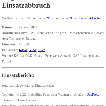
Einsatzabbruch
Veröffentlicht am
16. Februar 2021
18. Februar 2021
von
Benedikt Locher
Datum:
16. Februar 2021
Alarmierungsart:
T3Y – technische Hilfe groß – Menschenleben in Gefahr
Art:
Technischer Einsatz
Einsatzort:
Amtzell
Fahrzeuge:
KdoW
,
VRW
,
RW2
Weitere Kräfte:
DRK-Notarzt, Feuerwehr Amtzell, KAP-Rettungsdienst,
Polizei
Einsatzbericht:
Automatisch generierter Einsatzbericht
Copyright © 2026 Freiwillige Feuerwehr Wangen im Allgäu
–
OnePress
Theme von FameThemes
Um unsere Webseite für Sie optimal zu gestalten und fortlaufend verbessern