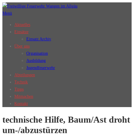
Zum
Inhalt
Menü
springen
Aktuelles
Einsätze
Einsatz Archiv
Über uns
Organisation
Ausbildung
Jugendfeuerwehr
Abteilungen
Technik
Tipps
Mitmachen
Kontakt
technische Hilfe, Baum/Ast droht
um-/abzustürzen