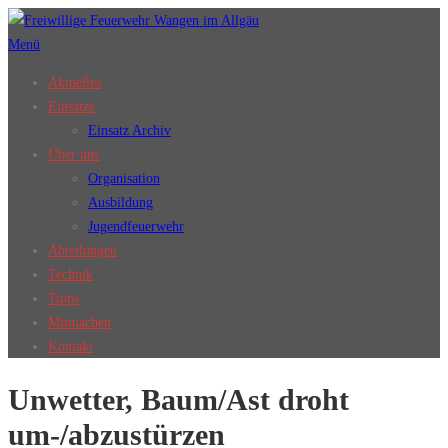
Zum
Inhalt
Menü
springen
Aktuelles
Einsätze
Einsatz Archiv
Über uns
Organisation
Ausbildung
Jugendfeuerwehr
Abteilungen
Technik
Tipps
Mitmachen
Kontakt
Unwetter, Baum/Ast droht
um-/abzustürzen