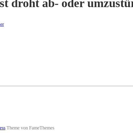
st droht ab- oder umzustü
er
ess
Theme von FameThemes