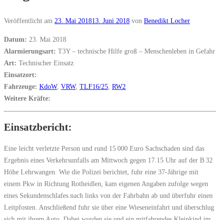
Veröffentlicht am
23. Mai 2018
13. Juni 2018
von
Benedikt Locher
Datum:
23. Mai 2018
Alarmierungsart:
T3Y – technische Hilfe groß – Menschenleben in Gefahr
Art:
Technischer Einsatz
Einsatzort:
Fahrzeuge:
KdoW
,
VRW
,
TLF16/25
,
RW2
Weitere Kräfte:
Einsatzbericht:
Eine leicht verletzte Person und rund 15 000 Euro Sachschaden sind das
Ergebnis eines Verkehrsunfalls am Mittwoch gegen 17.15 Uhr auf der B 32
Höhe Lehrwangen. Wie die Polizei berichtet, fuhr eine 37-Jährige mit
einem Pkw in Richtung Rotheidlen, kam eigenen Angaben zufolge wegen
eines Sekundenschlafes nach links von der Fahrbahn ab und überfuhr einen
Leitpfosten. Anschließend fuhr sie über eine Wieseneinfahrt und überschlug
sich mit ihrem Auto. Dabei wurden sie und ein mitfahrendes Kleinkind im