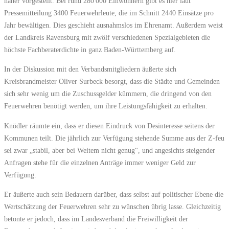
näher vorgestellt. Bei rund 280 000 Einwohnern gibt es hier laut
Pressemitteilung 3400 Feuerwehrleute, die im Schnitt 2440 Einsätze pro
Jahr bewältigen. Dies geschieht ausnahmslos im Ehrenamt. Außerdem weist
der Landkreis Ravensburg mit zwölf verschiedenen Spezialgebieten die
höchste Fachberaterdichte in ganz Baden-Württemberg auf.
In der Diskussion mit den Verbandsmitgliedern äußerte sich
Kreisbrandmeister Oliver Surbeck besorgt, dass die Städte und Gemeinden
sich sehr wenig um die Zuschussgelder kümmern, die dringend von den
Feuerwehren benötigt werden, um ihre Leistungsfähigkeit zu erhalten.
Knödler räumte ein, dass er diesen Eindruck von Desinteresse seitens der
Kommunen teilt. Die jährlich zur Verfügung stehende Summe aus der Z-feu
sei zwar „stabil, aber bei Weitem nicht genug“, und angesichts steigender
Anfragen stehe für die einzelnen Anträge immer weniger Geld zur
Verfügung.
Er äußerte auch sein Bedauern darüber, dass selbst auf politischer Ebene die
Wertschätzung der Feuerwehren sehr zu wünschen übrig lasse. Gleichzeitig
betonte er jedoch, dass im Landesverband die Freiwilligkeit der