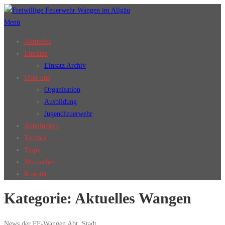
Zum
Inhalt
Menü
springen
Aktuelles
Einsätze
Einsatz Archiv
Über uns
Organisation
Ausbildung
Jugendfeuerwehr
Abteilungen
Technik
Tipps
Mitmachen
Kontakt
Kategorie:
Aktuelles Wangen
News der FF-Wangen Abt. Stadt