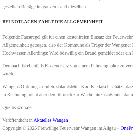
gestellten Beträge im ganzen Land dieselben.
BEI NOTLAGEN ZAHLT DIE ALLGEMEINHEIT
Folgende Faustregel gilt für einen kostenfreien Einsatz der Feuerwe
Allgemeinheit getragen, also der Kommune als Träger der Wangener Fe
Hochwasser. Allerdings: Wird böswillig ein Brand gemeldet oder ein Feu
Demnach ist ebenfalls Kostenersatz von einem Fahrzeughalter zu ver
wurde.
Wangens Ordnungs- und Sozialamtsleiter Kurt Kiedaisch schätzt, dass e
in Rechnung, nicht aber den für noch zur Wache hinzustoßende, dann a
Quelle: szon.de
Veröffentlicht in
Aktuelles Wangen
Copyright © 2026 Freiwillige Feuerwehr Wangen im Allgäu
–
OnePr