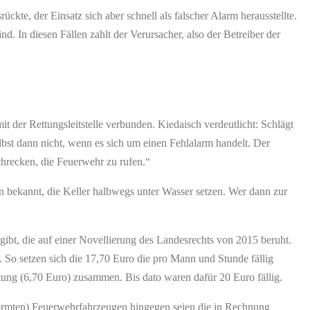
ckte, der Einsatz sich aber schnell als falscher Alarm herausstellte.
. In diesen Fällen zahlt der Verursacher, also der Betreiber der
mit der Rettungsleitstelle verbunden. Kiedaisch verdeutlicht: Schlägt
st dann nicht, wenn es sich um einen Fehlalarm handelt. Der
hrecken, die Feuerwehr zu rufen.“
n bekannt, die Keller halbwegs unter Wasser setzen. Wer dann zur
 gibt, die auf einer Novellierung des Landesrechts von 2015 beruht.
So setzen sich die 17,70 Euro die pro Mann und Stunde fällig
ung (6,70 Euro) zusammen. Bis dato waren dafür 20 Euro fällig.
normten) Feuerwehrfahrzeugen hingegen seien die in Rechnung