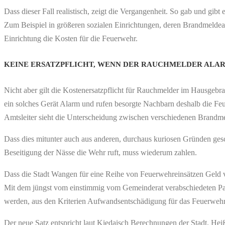
Dass dieser Fall realistisch, zeigt die Vergangenheit. So gab und gib
Zum Beispiel in größeren sozialen Einrichtungen, deren Brandmeldeanla
Einrichtung die Kosten für die Feuerwehr.
KEINE ERSATZPFLICHT, WENN DER RAUCHMELDER ALA
Nicht aber gilt die Kostenersatzpflicht für Rauchmelder im Hausgebrauch
ein solches Gerät Alarm und rufen besorgte Nachbarn deshalb die Fe
Amtsleiter sieht die Unterscheidung zwischen verschiedenen Brandme
Dass dies mitunter auch aus anderen, durchaus kuriosen Gründen ges
Beseitigung der Nässe die Wehr ruft, muss wiederum zahlen.
Dass die Stadt Wangen für eine Reihe von Feuerwehreinsätzen Geld verl
Mit dem jüngst vom einstimmig vom Gemeinderat verabschiedeten Papi
werden, aus den Kriterien Aufwandsentschädigung für das Feuerwehrm
Der neue Satz entspricht laut Kiedaisch Berechnungen der Stadt. He