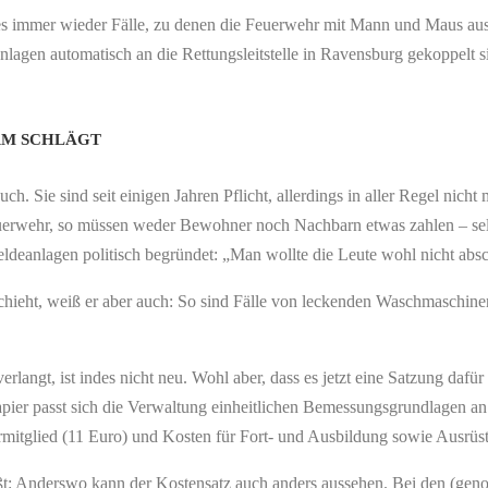
t es immer wieder Fälle, zu denen die Feuerwehr mit Mann und Maus ausrü
gen automatisch an die Rettungsleitstelle in Ravensburg gekoppelt sind
RM SCHLÄGT
. Sie sind seit einigen Jahren Pflicht, allerdings in aller Regel nicht 
uerwehr, so müssen weder Bewohner noch Nachbarn etwas zahlen – selb
ldeanlagen politisch begründet: „Man wollte die Leute wohl nicht absc
chieht, weiß er aber auch: So sind Fälle von leckenden Waschmaschine
angt, ist indes nicht neu. Wohl aber, dass es jetzt eine Satzung dafür
er passt sich die Verwaltung einheitlichen Bemessungsgrundlagen an. 
itglied (11 Euro) und Kosten für Fort- und Ausbildung sowie Ausrüst
ißt: Anderswo kann der Kostensatz auch anders aussehen. Bei den (ge