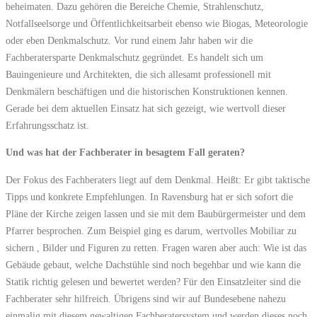
beheimaten. Dazu gehören die Bereiche Chemie, Strahlenschutz,
Notfallseelsorge und Öffentlichkeitsarbeit ebenso wie Biogas, Meteorologie
oder eben Denkmalschutz. Vor rund einem Jahr haben wir die
Fachberatersparte Denkmalschutz gegründet. Es handelt sich um
Bauingenieure und Architekten, die sich allesamt professionell mit
Denkmälern beschäftigen und die historischen Konstruktionen kennen.
Gerade bei dem aktuellen Einsatz hat sich gezeigt, wie wertvoll dieser
Erfahrungsschatz ist.
Und was hat der Fachberater in besagtem Fall geraten?
Der Fokus des Fachberaters liegt auf dem Denkmal. Heißt: Er gibt taktische
Tipps und konkrete Empfehlungen. In Ravensburg hat er sich sofort die
Pläne der Kirche zeigen lassen und sie mit dem Baubürgermeister und dem
Pfarrer besprochen. Zum Beispiel ging es darum, wertvolles Mobiliar zu
sichern , Bilder und Figuren zu retten. Fragen waren aber auch: Wie ist das
Gebäude gebaut, welche Dachstühle sind noch begehbar und wie kann die
Statik richtig gelesen und bewertet werden? Für den Einsatzleiter sind die
Fachberater sehr hilfreich. Übrigens sind wir auf Bundesebene nahezu
einmalig mit diesem gewaltigen Fachberatersystem und werden dieses noch