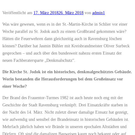
Veröffentlicht am
17. März 2018
26. März 2018
von
admin1
Was wäre gewesen, wenn es in der St.-Martin-Kirche in Schlier vor einer
Woche parallel zu St. Jodok auch zu einem Großbrand gekommen wäre?
Hätten die Feuerwehren dann gleichzeitig auch in Ravensburg löschen
können? Darüber hat Jasmin Bühler mit Kreisbrandmeister Oliver Surbeck
gesprochen – und auch über den bundesweit nahezu ersten Einsatz der
neuen Fachberatersparte „Denkmalschutz“.
Die Kirche St. Jodok ist ein historisches, denkmalgeschütztes Gebäude.
Worin bestanden die Herausforderungen bei dem Großeinsatz vor
einer Woche?
Der Brand des Frauentor-Turmes 1982 ist auch heute noch eng mit der
Geschichte der Stadt Ravensburg verknüpft. Drei Einsatzkräfte starben in
der Nacht des 14. März. Nicht zuletzt dieser damalige Einsatz hat gezeigt,
wie aufwendig und sensibel der Brandeinsatz in historischen Gebäuden ist.
Mehrfach jährlich haben wir Brände in unseren epochalen Altstädten und
Dörfern. Oft sind die damaligen Bauweisen kaum noch bekannt oder auf