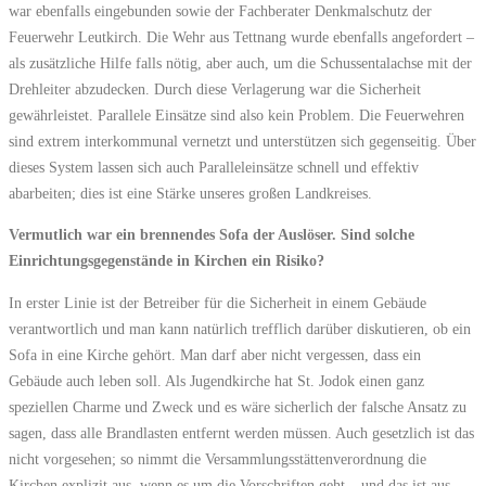
war ebenfalls eingebunden sowie der Fachberater Denkmalschutz der
Feuerwehr Leutkirch. Die Wehr aus Tettnang wurde ebenfalls angefordert –
als zusätzliche Hilfe falls nötig, aber auch, um die Schussentalachse mit der
Drehleiter abzudecken. Durch diese Verlagerung war die Sicherheit
gewährleistet. Parallele Einsätze sind also kein Problem. Die Feuerwehren
sind extrem interkommunal vernetzt und unterstützen sich gegenseitig. Über
dieses System lassen sich auch Paralleleinsätze schnell und effektiv
abarbeiten; dies ist eine Stärke unseres großen Landkreises.
Vermutlich war ein brennendes Sofa der Auslöser. Sind solche
Einrichtungsgegenstände in Kirchen ein Risiko?
In erster Linie ist der Betreiber für die Sicherheit in einem Gebäude
verantwortlich und man kann natürlich trefflich darüber diskutieren, ob ein
Sofa in eine Kirche gehört. Man darf aber nicht vergessen, dass ein
Gebäude auch leben soll. Als Jugendkirche hat St. Jodok einen ganz
speziellen Charme und Zweck und es wäre sicherlich der falsche Ansatz zu
sagen, dass alle Brandlasten entfernt werden müssen. Auch gesetzlich ist das
nicht vorgesehen; so nimmt die Versammlungsstättenverordnung die
Kirchen explizit aus, wenn es um die Vorschriften geht – und das ist aus