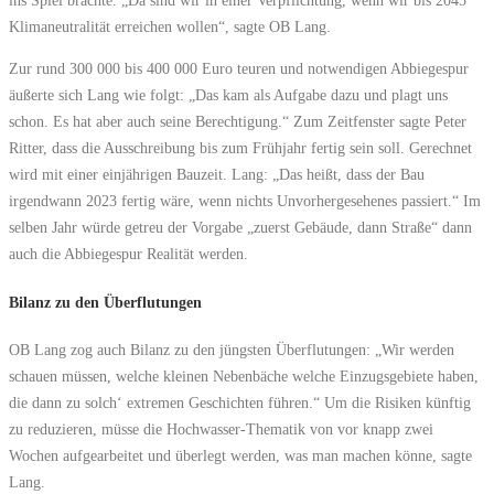
ins Spiel brachte. „Da sind wir in einer Verpflichtung, wenn wir bis 2045
Klimaneutralität erreichen wollen“, sagte OB Lang.
Zur rund 300 000 bis 400 000 Euro teuren und notwendigen Abbiegespur
äußerte sich Lang wie folgt: „Das kam als Aufgabe dazu und plagt uns
schon. Es hat aber auch seine Berechtigung.“ Zum Zeitfenster sagte Peter
Ritter, dass die Ausschreibung bis zum Frühjahr fertig sein soll. Gerechnet
wird mit einer einjährigen Bauzeit. Lang: „Das heißt, dass der Bau
irgendwann 2023 fertig wäre, wenn nichts Unvorhergesehenes passiert.“ Im
selben Jahr würde getreu der Vorgabe „zuerst Gebäude, dann Straße“ dann
auch die Abbiegespur Realität werden.
Bilanz zu den Überflutungen
OB Lang zog auch Bilanz zu den jüngsten Überflutungen: „Wir werden
schauen müssen, welche kleinen Nebenbäche welche Einzugsgebiete haben,
die dann zu solch‘ extremen Geschichten führen.“ Um die Risiken künftig
zu reduzieren, müsse die Hochwasser-Thematik von vor knapp zwei
Wochen aufgearbeitet und überlegt werden, was man machen könne, sagte
Lang.