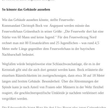
So könnte das Gebäude aussehen
Wie das Gebäude aussehen könnte, stellte Feuerwehr-
Kommandant Christoph Bock vor. Angepasst werden müsste das
Feuerwehrhaus Grünenbach in seiner Größe: „Die Feuerwehr dort hat eine
Stärke von 60 Mann und keine Jugend.“ Für den Feuerwehrzug Nord
rechnet man mit 80 Einsatzkräften und 25 Jugendlichen – was rund 4,5
Meter mehr Länge gegenüber dem Feuerwehrhaus in der bayrischen
Nachbarschaft bedeutet.
Wegfallen würde beispielsweise eine Schlauchwaschanlage, die es in der
Kernstadt gibt und die auch dort genutzt werden kann. Bock erläuterte die
einzelnen Räumlichkeiten im zweigeschossigen, dann etwa 30 auf 18 Meter
langen und breiten Gebäude. Besonderheit: Über die Abtrennungen der
Spinde kann je nach Anteil von Frauen oder Männern in der Wehr flexibel
reagiert, die geschlechterspezifische Umkleide je nachdem verkleinert oder
vergrößert werden.
Die Fahrzeughalle bietet Platz für drei Lkw-Boxen plus jenen Grünenbacher