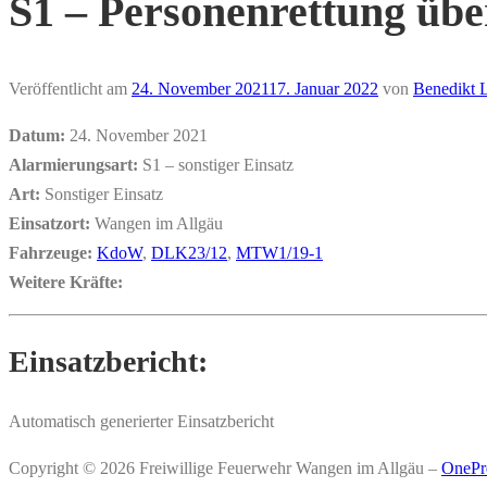
S1 – Personenrettung übe
Veröffentlicht am
24. November 2021
17. Januar 2022
von
Benedikt 
Datum:
24. November 2021
Alarmierungsart:
S1 – sonstiger Einsatz
Art:
Sonstiger Einsatz
Einsatzort:
Wangen im Allgäu
Fahrzeuge:
KdoW
,
DLK23/12
,
MTW1/19-1
Weitere Kräfte:
Einsatzbericht:
Automatisch generierter Einsatzbericht
Copyright © 2026 Freiwillige Feuerwehr Wangen im Allgäu
–
OnePr