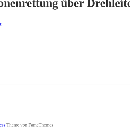
sonenrettung über Drehleit
r
ess
Theme von FameThemes