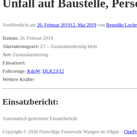
Unfall auf Baustelle, Per
Veröffentlicht am
26. Februar 2019
12. Mai 2019
von
Benedikt Loche
Datum:
26. Februar 2019
Alarmierungsart:
Z1 – Zusatzalarmierung klein
Art:
Zusatzalarmierung
Einsatzort:
Fahrzeuge:
KdoW
,
DLK23/12
Weitere Kräfte:
Einsatzbericht:
Automatisch generierter Einsatzbericht
Copyright © 2026 Freiwillige Feuerwehr Wangen im Allgäu
–
OnePr