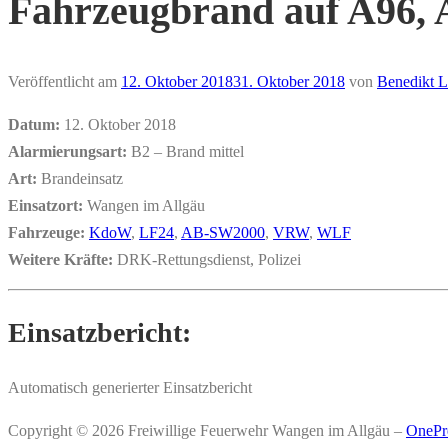
Fahrzeugbrand auf A96, 
Veröffentlicht am
12. Oktober 2018
31. Oktober 2018
von
Benedikt L
Datum:
12. Oktober 2018
Alarmierungsart:
B2 – Brand mittel
Art:
Brandeinsatz
Einsatzort:
Wangen im Allgäu
Fahrzeuge:
KdoW
,
LF24
,
AB-SW2000
,
VRW
,
WLF
Weitere Kräfte:
DRK-Rettungsdienst, Polizei
Einsatzbericht:
Automatisch generierter Einsatzbericht
Copyright © 2026 Freiwillige Feuerwehr Wangen im Allgäu
–
OnePr