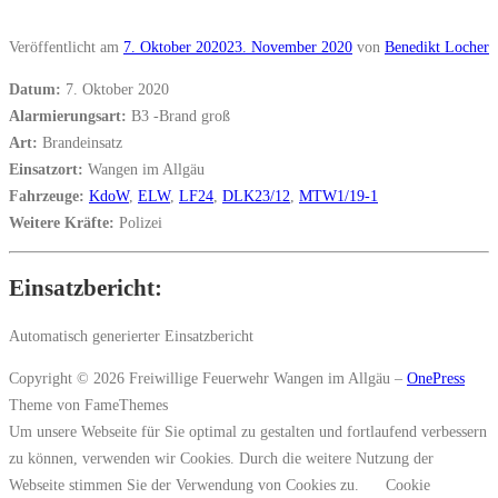
Veröffentlicht am
7. Oktober 2020
23. November 2020
von
Benedikt Locher
Datum:
7. Oktober 2020
Alarmierungsart:
B3 -Brand groß
Art:
Brandeinsatz
Einsatzort:
Wangen im Allgäu
Fahrzeuge:
KdoW
,
ELW
,
LF24
,
DLK23/12
,
MTW1/19-1
Weitere Kräfte:
Polizei
Einsatzbericht:
Automatisch generierter Einsatzbericht
Copyright © 2026 Freiwillige Feuerwehr Wangen im Allgäu
–
OnePress
Theme von FameThemes
Um unsere Webseite für Sie optimal zu gestalten und fortlaufend verbessern
zu können, verwenden wir Cookies. Durch die weitere Nutzung der
Webseite stimmen Sie der Verwendung von Cookies zu.
Cookie