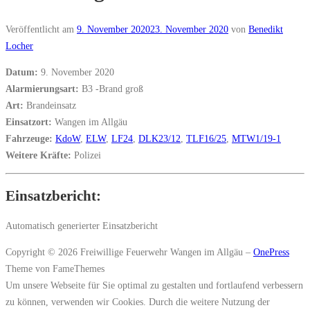
Veröffentlicht am
9. November 2020
23. November 2020
von
Benedikt
Locher
Datum:
9. November 2020
Alarmierungsart:
B3 -Brand groß
Art:
Brandeinsatz
Einsatzort:
Wangen im Allgäu
Fahrzeuge:
KdoW
,
ELW
,
LF24
,
DLK23/12
,
TLF16/25
,
MTW1/19-1
Weitere Kräfte:
Polizei
Einsatzbericht:
Automatisch generierter Einsatzbericht
Copyright © 2026 Freiwillige Feuerwehr Wangen im Allgäu
–
OnePress
Theme von FameThemes
Um unsere Webseite für Sie optimal zu gestalten und fortlaufend verbessern
zu können, verwenden wir Cookies. Durch die weitere Nutzung der