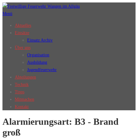
Zum
Inhalt
Menü
springen
Aktuelles
Einsätze
Einsatz Archiv
Über uns
Organisation
Ausbildung
Jugendfeuerwehr
Abteilungen
Technik
Tipps
Mitmachen
Kontakt
Alarmierungsart:
B3 - Brand
groß